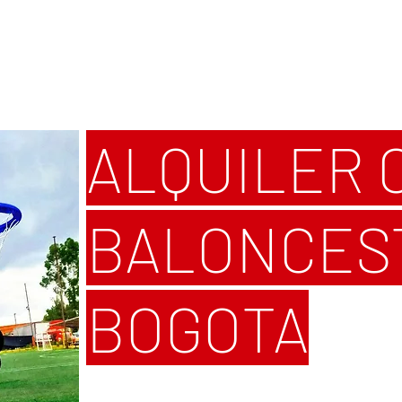
ALQUILER 
BALONCES
BOGOTA